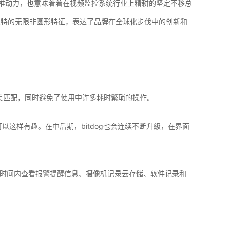
地的推动力，也意味着着在视频监控系统行业上精耕的坚定不移总
号独特的无限非圆形特征，表达了品牌在全球化步伐中的创新和
件完美匹配，同时避免了使用中许多耗时繁琐的操作。
可以这样有趣。在中后期，bitdog也会连续不断升級，在界面
2秒的时间内查看报警提醒信息、摄像机记录云存储、软件记录和