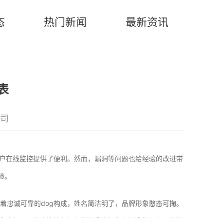
态
热门新闻
最新资讯
表
司
用户在线监控提供了便利。然而，漏洞等问题也给经验的改进带
验。
味着着忠诚可靠的dog构成，姓名简洁明了，品牌形象憨态可掬。