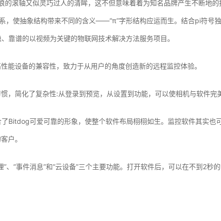
乘风破浪的滚轴又似灵巧过人的清眸，这不但意味着着为知名品牌产生不断
系，使抽象结构带来不同的含义——“π”字形结构应运而生。结合pi符
平稳、靠谱的以视频为关键的物联网技术解决方法服务项目。
高性能设备的兼容性，致力于从用户的角度创造新的远程监控体验。
的使用习惯，简化了复杂性:从登录到预览，从设置到功能，可以使相机与软
合了Bitdog可爱可靠的形象，使整个软件布局栩栩如生。监控软件其实也
的客户。
管理”、“事件消息”和“云设备”三个主要功能。打开软件后，可以在不到